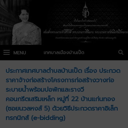
เทศบาลเมืองบ้านเป็ด
MENU
ประกาศเทศบาลตำบลบ้านเป็ด เรื่อง ประกวด
ราคาจ้างก่อสร้างโครงการก่อสร้างวางท่อ
ระบายน้ำพร้อมบ่อพักและรางวี
คอนกรีตเสริมเหล็ก หมู่ที่ 22 บ้านแก่นทอง
(ซอยนวลหงส์ 5) ด้วยวิธีประกวดราคาอิเล็ก
ทรกนิกส์ (e-bidding)