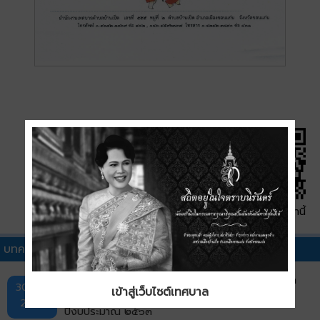
QR Code หน้านี้
บทความน่ารู้อื่นๆ
จดหมายข่าว ฝ่ายพัฒนารายได้ กองคลัง เทศบาลตำบล
30 ก.ย.
เข้าสู่เว็บไซต์เทศบาล
บ้านเป็ด ฉบับที่ ๗ ประจำเดือน กันยายน ๒๕๖๓
2563
ปีงบประมาณ ๒๕๖๓