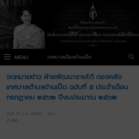
เทศบาลเมืองบ้านเป็ด
MENU
จดหมายข่าว ฝ่ายพัฒนารายได้ กองคลัง
เทศบาลตำบลบ้านเป็ด ฉบับที่ ๕ ประจำเดือน
กรกฏาคม ๒๕๖๒ ปีงบประมาณ ๒๕๖๒
วันที่ 31 ก.ค. 2562 อ่าน
2,380