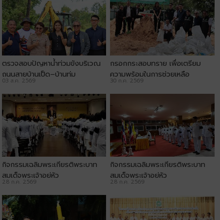
ตรวจสอบปัญหาน้ำท่วมขังบริเวณ
กรอกกระสอบทราย เพื่อเตรียม
ถนนสายบ้านเป็ด–บ้านทุ่ม
ความพร้อมในการช่วยเหลือ
03 ส.ค. 2569
30 ก.ค. 2569
ประชาชน
กิจกรรมเฉลิมพระเกียรติพระบาท
กิจกรรมเฉลิมพระเกียรติพระบาท
สมเด็จพระเจ้าอยู่หัว
สมเด็จพระเจ้าอยู่หัว
28 ก.ค. 2569
28 ก.ค. 2569