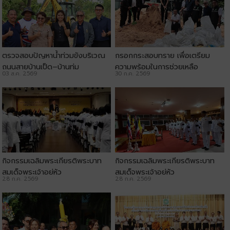
ตรวจสอบปัญหาน้ำท่วมขังบริเวณ
กรอกกระสอบทราย เพื่อเตรียม
ถนนสายบ้านเป็ด–บ้านทุ่ม
ความพร้อมในการช่วยเหลือ
03 ส.ค. 2569
30 ก.ค. 2569
ประชาชน
กิจกรรมเฉลิมพระเกียรติพระบาท
กิจกรรมเฉลิมพระเกียรติพระบาท
สมเด็จพระเจ้าอยู่หัว
สมเด็จพระเจ้าอยู่หัว
28 ก.ค. 2569
28 ก.ค. 2569