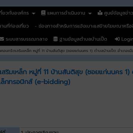
ี่ยวกับองค์กร
แผนการดำเนินงาน
ศูนย์ข้อมูลข่า
นที่ท่องเที่ยว
- ช่องทางสำหรับการแจ้งเบาะแสป้ายโฆษณาหรือสิ
ระบบสารบรรณกลาง
ฐานข้อมูลตำบลบ้านเป็ด
Logi
อนกรีตเสริมเหล็ก หมู่ที่ 11 บ้านสันติสุข (ซอยแก่นนคร 1) ตำบลบ้านเป็ด อำเภอเ
ิมเหล็ก หมู่ที่ 11 บ้านสันติสุข (ซอยแก่นนคร 1
เล็กทรอนิกส์ (e-bidding)
์ที่
1. ประกาศเชิญชวน