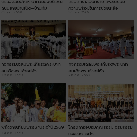
ตรวจสอบปัญหาน้ำท่วมขังบริเวณ
กรอกกระสอบทราย เพื่อเตรียม
ถนนสายบ้านเป็ด–บ้านทุ่ม
ความพร้อมในการช่วยเหลือ
03 ส.ค. 2569
30 ก.ค. 2569
ประชาชน
กิจกรรมเฉลิมพระเกียรติพระบาท
กิจกรรมเฉลิมพระเกียรติพระบาท
สมเด็จพระเจ้าอยู่หัว
สมเด็จพระเจ้าอยู่หัว
28 ก.ค. 2569
28 ก.ค. 2569
พิธีถวายเทียนพรรษาประจำปี2569
โครงการอบรมคุณธรรม จริยธรรม
24 ก.ค. 2569
บุคลากร อปท