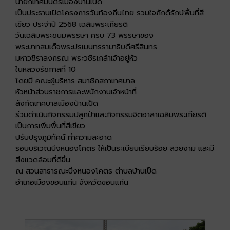
นายกเทศมนตรีเมืองบ้านเป็ด
เป็นประธานเปิดโครงการวันท้องถิ่นไทย รวมใจภักดิ์รักษ์พื้นที่สี
เขียว ประจำปี 2568 เฉลิมพระเกียรติ
วันเฉลิมพระชนมพรรษา ครบ 73 พรรษาของ
พระบาทสมเด็จพระปรเมนทรรามาธิบดีศรีสินทร
มหาวชิราลงกรณ พระวชิรเกล้าเจ้าอยู่หัว
ในหลวงรัชกาลที่ 10
โดยมี คณะผู้บริหาร สมาชิกสภาเทศบาล
หัวหน้าส่วนราชการและพนักงานเจ้าหน้าที่
สังกัดเทศบาลเมืองบ้านเป็ด
ร่วมดำเนินกิจกรรมปลูกป่าและกิจกรรมจิตอาสาเฉลิมพระเกียรติ
เป็นการเพิ่มพื้นที่สีเขียว
ปรับปรุงภูมิทัศน์ ทำความสะอาด
รอบบริเวณบึงหนองโคตร ให้เป็นระเบียบเรียบร้อย สวยงาม และมี
สิ่งแวดล้อมที่ดีขึ้น
ณ สวนสาธารณะบึงหนองโคตร ตำบลบ้านเป็ด
อำเภอเมืองขอนแก่น จังหวัดขอนแก่น