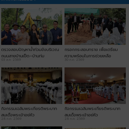
ตรวจสอบปัญหาน้ำท่วมขังบริเวณ
กรอกกระสอบทราย เพื่อเตรียม
ถนนสายบ้านเป็ด–บ้านทุ่ม
ความพร้อมในการช่วยเหลือ
03 ส.ค. 2569
30 ก.ค. 2569
ประชาชน
กิจกรรมเฉลิมพระเกียรติพระบาท
กิจกรรมเฉลิมพระเกียรติพระบาท
สมเด็จพระเจ้าอยู่หัว
สมเด็จพระเจ้าอยู่หัว
28 ก.ค. 2569
28 ก.ค. 2569