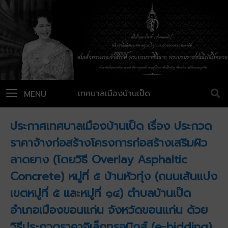
เทศบาลเมืองบ้านเป็ด
MENU
ประกาศเทศบาลเมืองบ้านเป็ด เรื่อง ประกวด
ราคาจ้างก่อสร้างโครงการก่อสร้างเสริมผิว
ลาดยาง (โดยวิธี Overlay Asphaltic
Concrete) หมู่ที่ ๕ บ้านหัวทุ่ง (ถนนเส้นแบ่ง
เขตหมู่ที่ ๕ และหมู่ที่ ๑๔) ตำบลบ้านเป็ด
อำเภอเมืองขอนแก่น จังหวัดขอนแก่น ด้วย
วิธีประกวดราคาอิเล็กทรอนิกส์ (e-bidding)