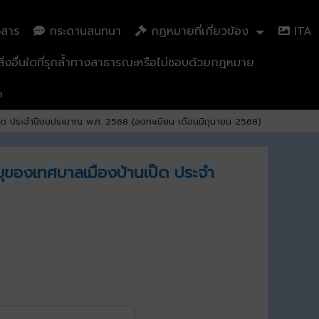
วสาร
กระดานสนทนา
กฏหมายที่เกี่ยวข้อง
ITA
่งอื่นใดที่รุกล้ำทางสาธารณะหรือไม่ชอบด้วยกฎหมาย
n
งบ้านเป็ด ประจำปีงบประมาณ พ.ศ. 2568 (ลงทะเบียน เดือนมิถุนายน 2568)
งอายุของเทศบาลเมืองบ้านเป็ด ประจำ