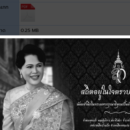
ะเภท
าด
0.25 MB
วน์โหลด
ีอื่นๆ