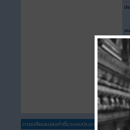
ปร
ขน
ดา
การเปลี่ยนแปลงคำชี้แจงงบประมาณรายจ่ายประจำป