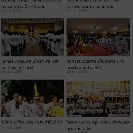
ตรวจสอบปัญหาน้ำท่วมขังบริเวณ
กรอกกระสอบทราย เพื่อเตรียม
ถนนสายบ้านเป็ด–บ้านทุ่ม
ความพร้อมในการช่วยเหลือ
03 ส.ค. 2569
30 ก.ค. 2569
ประชาชน
กิจกรรมเฉลิมพระเกียรติพระบาท
กิจกรรมเฉลิมพระเกียรติพระบาท
สมเด็จพระเจ้าอยู่หัว
สมเด็จพระเจ้าอยู่หัว
28 ก.ค. 2569
28 ก.ค. 2569
พิธีถวายเทียนพรรษาประจำปี2569
โครงการอบรมคุณธรรม จริยธรรม
24 ก.ค. 2569
บุคลากร อปท
23 ก.ค. 2569