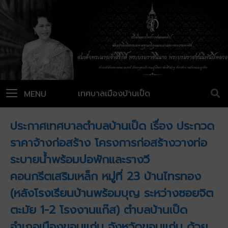
เทศบาลเมืองบ้านเป็ด
MENU
ประกาศเทศบาลตำบลบ้านเป็ด เรื่อง ประกวด
ราคาจ้างก่อสร้าง โครงการก่อสร้างวางท่อ
ระบายน้ำพร้อมบ่อพักและรางวี
คอนกรีตเสริมเหล็ก หมู่ที่ 23 บ้านไทรทอง
(หลังโรงเรียนบ้านพร้อมบุญ ระหว่างซอยจิต
ตะมัย 1-2 โรงงานแก๊ส) ตำบลบ้านเป็ด
อำเภอเมืองขอนแก่น จังหวัดขอนแก่น ด้วย