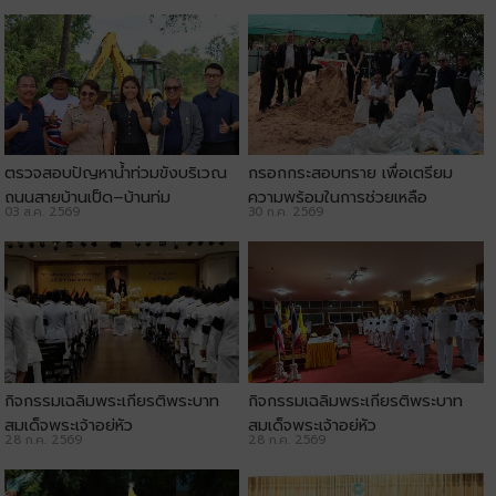
ตรวจสอบปัญหาน้ำท่วมขังบริเวณ
กรอกกระสอบทราย เพื่อเตรียม
ถนนสายบ้านเป็ด–บ้านทุ่ม
ความพร้อมในการช่วยเหลือ
03 ส.ค. 2569
30 ก.ค. 2569
ประชาชน
กิจกรรมเฉลิมพระเกียรติพระบาท
กิจกรรมเฉลิมพระเกียรติพระบาท
สมเด็จพระเจ้าอยู่หัว
สมเด็จพระเจ้าอยู่หัว
28 ก.ค. 2569
28 ก.ค. 2569