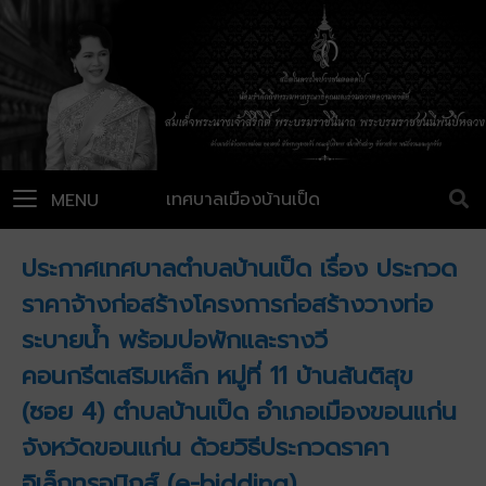
เทศบาลเมืองบ้านเป็ด
MENU
ประกาศเทศบาลตำบลบ้านเป็ด เรื่อง ประกวด
ราคาจ้างก่อสร้างโครงการก่อสร้างวางท่อ
ระบายน้ำ พร้อมบ่อพักและรางวี
คอนกรีตเสริมเหล็ก หมู่ที่ 11 บ้านสันติสุข
(ซอย 4) ตำบลบ้านเป็ด อำเภอเมืองขอนแก่น
จังหวัดขอนแก่น ด้วยวิธีประกวดราคา
อิเล็กทรอนิกส์ (e-bidding)