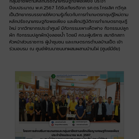
กลุ่มอาชีพตามหลักปรัชญาเศรษฐกิจพอเพียง ประจำ
ปีงบประมาณ พ.ศ.2567 ได้รับเกียรติจาก รศ.ดร.ไกรเลิศ ทวีกุล
เป็นวิทยากรบรรยายให้ความรู้เกี่ยวกับการทำเกษตรทฤษฎีใหม่ตาม
หลักปรัชญาเศรษฐกิจพอเพียง และฝึกปฏิบัติการทำเกษตรทฤษฎี
ใหม่ จากวิทยากรประจำศูนย์ มีกิจกรรมเพาะเห็ดฟาง กิจกรรมปลูก
ผัก กิจกรรมปลูกผักบุ้งลอยน้ำ โดยมี คณะผู้บริหาร สมาชิกสภา
หัวหน้าส่วนราชการ ผู้นำชุมชน และเกษตรกรตำบลบ้านเป็ด เข้า
ร่วมอบรม ณ ศูนย์พัฒนาชนบทผสมผสานบ้านไผ่ (ศูนย์มีชัย)