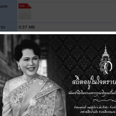
ะเภท
าด
0.37 MB
วน์โหลด