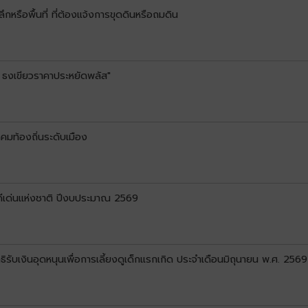
หรือพื้นที่ ที่ต้องแจ้งการขุดดินหรือถมดิน
 ธงเขียวราคาประหยัดพลัส"
คมท้องถิ่นระดับเมือง
ดีเด่นแห่งชาติ ปีงบประมาณ 2569
ทธิรับเงินอุดหนุนเพื่อการเลี้ยงดูเด็กแรกเกิด ประจำเดือนมิถุนายน พ.ศ. 2569