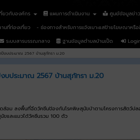
ี่ยวกับองค์กร
แผนการดำเนินงาน
ศูนย์ข้อมูลข่า
นที่ท่องเที่ยว
- ช่องทางสำหรับการแจ้งเบาะแสป้ายโฆษณาหรือสิ
ระบบสารบรรณกลาง
ฐานข้อมูลตำบลบ้านเป็ด
Logi
ะจำปีงบประมาณ 2567 บ้านสุภัทรา ม.20
ำปีงบประมาณ 2567 บ้านสุภัทรา ม.20
ดล้อม ลงพื้นที่ฉีดวัคซีนป้องกันโรคพิษสุนัขบ้าตามโครงการสัตว์
ุนัขและแมวได้วัคซีนรวม 100 ตัว