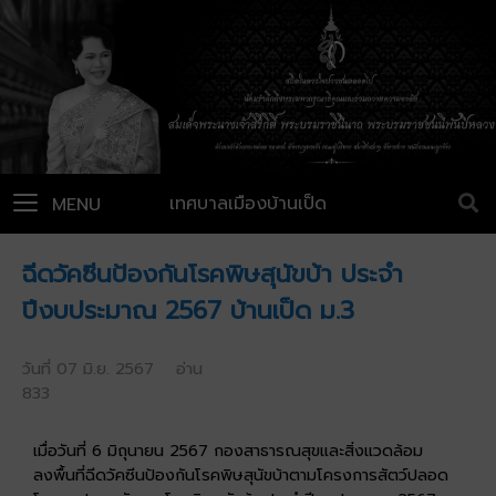
เทศบาลเมืองบ้านเป็ด
MENU
ฉีดวัคซีนป้องกันโรคพิษสุนัขบ้า ประจำ
ปีงบประมาณ 2567 บ้านเป็ด ม.3
วันที่ 07 มิ.ย. 2567 อ่าน
833
เมื่อวันที่ 6 มิถุนายน 2567 กองสาธารณสุขและสิ่งแวดล้อม
ลงพื้นที่ฉีดวัคซีนป้องกันโรคพิษสุนัขบ้าตามโครงการสัตว์ปลอด