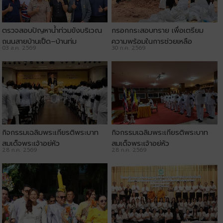
ตรวจสอบปัญหาน้ำท่วมขังบริเวณ
กรอกกระสอบทราย เพื่อเตรียม
ถนนสายบ้านเป็ด–บ้านทุ่ม
ความพร้อมในการช่วยเหลือ
03 ส.ค. 2569
30 ก.ค. 2569
ประชาชน
กิจกรรมเฉลิมพระเกียรติพระบาท
กิจกรรมเฉลิมพระเกียรติพระบาท
สมเด็จพระเจ้าอยู่หัว
สมเด็จพระเจ้าอยู่หัว
28 ก.ค. 2569
28 ก.ค. 2569