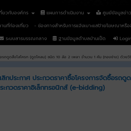
ี่ยวกับองค์กร
แผนการดำเนินงาน
ศูนย์ข้อมูลข่า
นที่ท่องเที่ยว
- ช่องทางสำหรับการแจ้งเบาะแสป้ายโฆษณาหรือสิ
ระบบสารบรรณกลาง
ฐานข้อมูลตำบลบ้านเป็ด
Logi
อรถดูดสิ่งโสโครก (ดูดโคลน) ชนิด 10 ล้อ 2 เพลา จำนวน 1 คัน (กองช่าง) ด้วยวิ
ลิกประกาศ ประกวดราคาซื้อโครงการจัดซื้อรถดูดส
ประกวดราคาอิเล็กทรอนิกส์ (e-bidding)