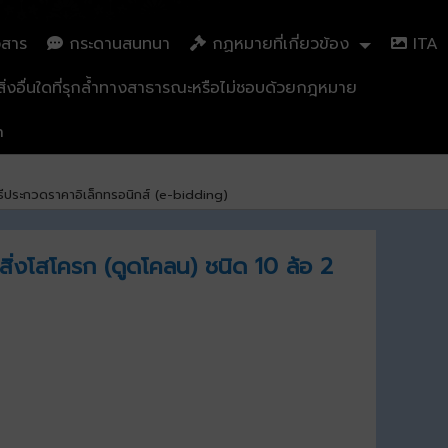
วสาร
กระดานสนทนา
กฏหมายที่เกี่ยวข้อง
ITA
่งอื่นใดที่รุกล้ำทางสาธารณะหรือไม่ชอบด้วยกฎหมาย
n
ธีประกวดราคาอิเล็กทรอนิกส์ (e-bidding)
ิ่งโสโครก (ดูดโคลน) ชนิด 10 ล้อ 2