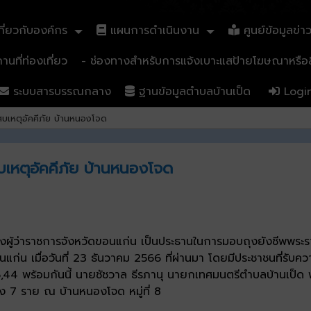
ี่ยวกับองค์กร
แผนการดำเนินงาน
ศูนย์ข้อมูลข่า
นที่ท่องเที่ยว
- ช่องทางสำหรับการแจ้งเบาะแสป้ายโฆษณาหรือสิ
ระบบสารบรรณกลาง
ฐานข้อมูลตำบลบ้านเป็ด
Logi
ะสบเหตุอัคคีภัย บ้านหนองโจด
บเหตุอัคคีภัย บ้านหนองโจด
งผู้ว่าราชการจังหวัดขอนแก่น เป็นประธานในการมอบถุงยังชีพพระราช
แก่น เมื่อวันที่ 23 ธันวาคม 2566 ที่ผ่านมา โดยมีประชาชนที่รับคว
5,44 พร้อมกันนี้ นายชัชวาล ธีรภานุ นายกเทศมนตรีตำบลบ้านเป็ด
ั้ง 7 ราย ณ บ้านหนองโจด หมู่ที่ 8