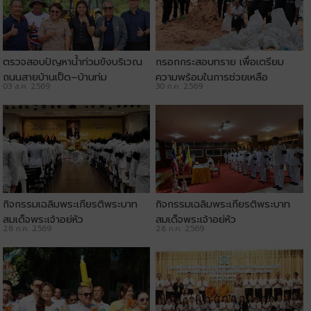
ตรวจสอบปัญหาน้ำท่วมขังบริเวณ
กรอกกระสอบทราย เพื่อเตรียม
ถนนสายบ้านเป็ด–บ้านทุ่ม
ความพร้อมในการช่วยเหลือ
03 ส.ค. 2569
30 ก.ค. 2569
ประชาชน
กิจกรรมเฉลิมพระเกียรติพระบาท
กิจกรรมเฉลิมพระเกียรติพระบาท
สมเด็จพระเจ้าอยู่หัว
สมเด็จพระเจ้าอยู่หัว
28 ก.ค. 2569
28 ก.ค. 2569