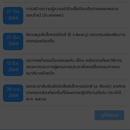
การสร้างความรู้ความเข้าใจเพื่อป้องกันการหลอกหลวง
27 มี.ค.
ออนไลน์ (Scammer)
2569
ห้องสมุดอิเล็กทรอนิกส์ (E-Library) ของกรมส่งเสริมการ
27 มี.ค.
ปกครองท้องถิ่น
2569
ประกาศอำเภอเมืองขอนแก่น เรื่อง หลักเกณฑ์และวิธีการ
13 มี.ค.
สรรหากรรมการผู้แทนภาคประชาสังคมเป็นกรรมการธร
2569
รมาภิบาลจังหวัด
ขอประชาสัมพันธ์หนังสืออิเล็กทรอนิกส์ (e-Book) องค์กร
29 ม.ค
ปกครองส่วนท้องถิ่นที่มีผลการปฏิบัติงานดีเด่น ประจำปี
2569
พ.ศ. ๒๕๖๘
ดูทั้งหมด