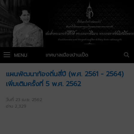
เทศบาลเมืองบ้านเป็ด
MENU
แผนพัฒนาท้องถิ่นสี่ปี (พ.ศ. 2561 - 2564)
เพิ่มเติมครั้งที่ 5 พ.ศ. 2562
วันที่ 23 เม.ย. 2562
อ่าน 2,329