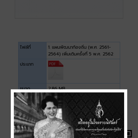
ไฟล์ที่
1. แผนพัฒนาท้องถิ่น (พ.ศ. 2561-
2564) เพิ่มเติมครั้งที่ 5 พ.ศ. 2562
ประเภท
ขนาด
2.86 MB
ดาวน์โหลด