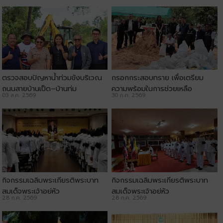
ตรวจสอบปัญหาน้ำท่วมขังบริเวณ
กรอกกระสอบทราย เพื่อเตรียม
ถนนสายบ้านเป็ด–บ้านทุ่ม
ความพร้อมในการช่วยเหลือ
03 ส.ค. 2569
30 ก.ค. 2569
ประชาชน
กิจกรรมเฉลิมพระเกียรติพระบาท
กิจกรรมเฉลิมพระเกียรติพระบาท
สมเด็จพระเจ้าอยู่หัว
สมเด็จพระเจ้าอยู่หัว
28 ก.ค. 2569
28 ก.ค. 2569