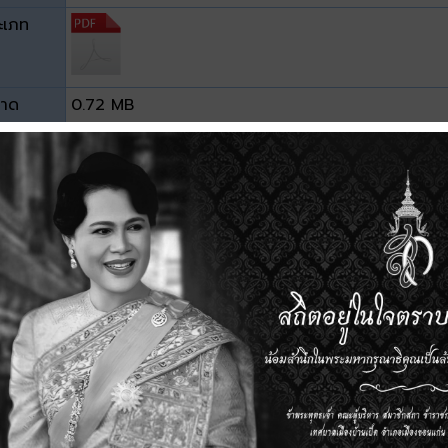
ะเภท
าด
0.72 MB
วน์โหลด