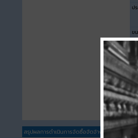
ปร
ขน
ดา
สรุปผลการดำเนินการจัดซื้อจัดจ้าง (สขร.1)อื่นๆ