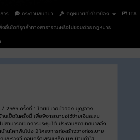
วสาร
กระดานสนทนา
กฏหมายที่เกี่ยวข้อง
ITA
่งอื่นใดที่รุกล้ำทางสาธารณะหรือไม่ชอบด้วยกฎหมาย
n
 / 2565 ครั้งที่ 1 โดยมีนายบัวฮอง บุญจวง
็ดในครั้งนี้ เพื่อพิจารณาขอใช้จ่ายเงินสะสม
้ไม่สามารถเปิดการประชุมได้ ประธานสภาเทศบาลจึง
ล็กบ้านโคกฟันโปง 2.โครงการก่อสร้างวางท่อระบาย
ักและรางวี คอนกรีตเสริมเหล็ก ม.6 บ้านคำไฮ