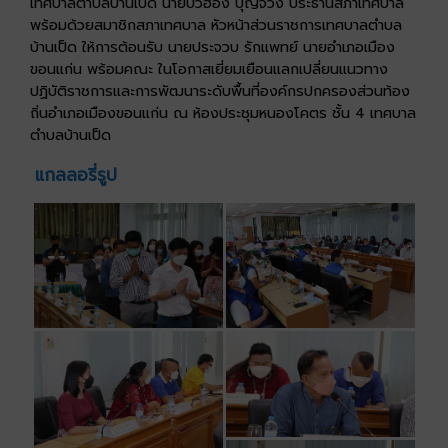
เทศบาลตำบลบ้านเป็ด นายบัวฮอง บุญจวง ประธานสภาเทศบาล
พร้อมด้วยสมาชิกสภาเทศบาล หัวหน้าส่วนราชการเทศบาลตำบล
บ้านเป็ด ให้การต้อนรับ นายประจวบ รักแพทย์ นายอำเภอเมือง
ขอนแก่น พร้อมคณะ ในโอกาสเยี่ยมเยือนแลกเปลี่ยนแนวทาง
ปฏิบัติราชการและการพัฒนาระดับพื้นที่องค์กรปกครองส่วนท้อง
ถิ่นอำเภอเมืองขอนแก่น ณ ห้องประชุมหนองโคตร ชั้น 4 เทศบาล
ตำบลบ้านเป็ด
แกลลอรี่รูป