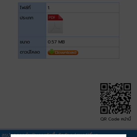
ไฟล์ที่
1.
ประเภท
ขนาด
0.57 MB
ดาวน์โหลด
QR Code หน้านี้
สรุปผลการดำเนินการจัดซื้อจัดจ้าง (สขร.1)อื่นๆ