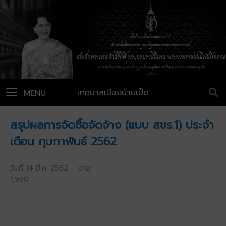
เทศบาลเมืองบ้านเป็ด
MENU
สรุปผลการจัดซื้อจัดจ้าง (แบบ สขร.1) ประจำ
เดือน กุมภาพันธ์ 2562
วันที่ 14 มี.ค. 2562 อ่าน
1,980