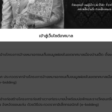
ซื้อรถยนต์ดับเพลิงขนาดความจุไม่น้อยกว่า 6,000 ลิตร บรรจุโฟมไม่น้อยก
เข้าสู่เว็บไซต์เทศบาล
นสูงและอุปกรณ์ในการดับเพลิงครบชุด จำนวน 1 คัน ด้วยวิธีประกวดราคาอิเล
จ้างโครงการจ้างเหมาเอกชนเก็บขนมูลฝอยในเขตเทศบาลเมืองบ้านเป็ด ตั้งแต่ว
าศ ประกวดราคาจ้างโครงการจ้างเหมาเอกชนเก็บขนมูลฝอยในเขตเทศบาลเมืองบ้าน
e-bidding)
้างก่อสร้างโครงการก่อสร้างวางท่อระบายน้ำพร้อมบ่อพักและรางวีคอนกรีตเสริ
น จังหวัดขอนแก่น ด้วยวิธีประกวดราคาอิเล็กทรอนิกส์ (e-bidding)