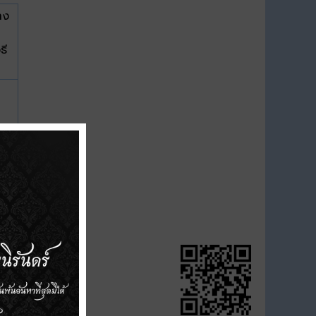
าง
ธี