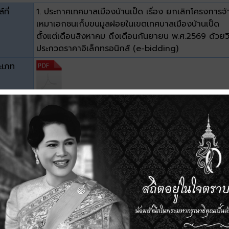
์ที่
1. ประกาศเทศบาลเมืองบ้านเป็ด เรื่อง ยกเลิกโครงการจ้
เหมาเอกชนเก็บขนมูลฝอยในเขตเทศบาลเมืองบ้านเป็ด
ตั้งแต่เดือนสิงหาคม ถึงเดือนกันยายน พ.ศ.2569 ด้วยวิ
ประกวดราคาอิเล็กทรอนิกส์ (e-bidding)
ะเภท
าด
0.16 MB
วน์โหลด