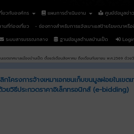
ี่ยวกับองค์กร
แผนการดำเนินงาน
ศูนย์ข้อมูลข่า
นที่ท่องเที่ยว
- ช่องทางสำหรับการแจ้งเบาะแสป้ายโฆษณาหรือสิ
ระบบสารบรรณกลาง
ฐานข้อมูลตำบลบ้านเป็ด
Logi
นเขตเทศบาลเมืองบ้านเป็ด ตั้งแต่เดือนสิงหาคม ถึงเดือนกันยายน พ.ศ.2569 ด้วยว
เลิกโครงการจ้างเหมาเอกชนเก็บขนมูลฝอยในเขตเทศ
้วยวิธีประกวดราคาอิเล็กทรอนิกส์ (e-bidding)