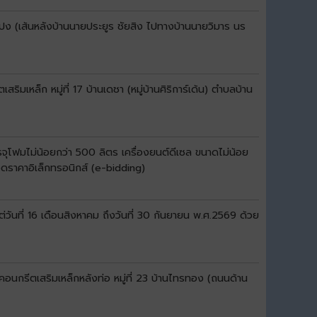
ปง (เส้นหลังบ้านนายประยูร ชัยสิง ไปทางบ้านนายวิมาร นร
เหล็ก หมู่ที่ 17 บ้านเดชา (หมู่บ้านศิริการ์เด้น) ตำบลบ้าน
จุโฟมไม่น้อยกว่า 500 ลิตร เครื่องยนต์ดีเซล ขนาดไม่น้อย
วดราคาอิเล็กทรอนิกส์ (e-bidding)
ันที่ 16 เดือนสิงหาคม ถึงวันที่ 30 กันยายน พ.ศ.2569 ด้วย
อนกรีตเสริมเหล็กหลังท่อ หมู่ที่ 23 บ้านไทรทอง (ถนนด้าน