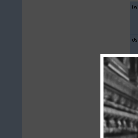
ไฟล
ปร
ขน
ดา