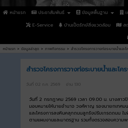
หน้าแรก
ประชาสัมพันธ์
ข้อมูลพื้นฐาน
เก
E-Service
บ้านเป็ดรักษ์สิ่งแวดล้อม
สถา
หน้าแรก
>
ข้อมูลล่าสุด
>
ภาพกิจกรรม
>
สำรวจโครงการวางท่อระบายน้ำและโคร
สำรวจโครงการวางท่อระบายน้ำและโครง
วันที่ 02 ก.ค. 2569 อ่าน 130
วันที่ 2 กรกฎาคม 2569 เวลา 09.00 น. นางสาวปิ
มอบหมายให้นายอำนาจ วงศ์หาญ รองนายกเทศมนตรีเ
และโครงการลงหินคลุกถนนลูกรังปรับเกรดถนน ในพื้นท
ตามแผนงานและมาตรฐาน รวมทั้งตรวจสอบความพร้อม