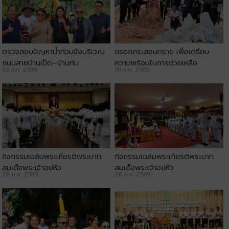
ตรวจสอบปัญหาน้ำท่วมขังบริเวณ
กรอกกระสอบทราย เพื่อเตรียม
ถนนสายบ้านเป็ด–บ้านทุ่ม
ความพร้อมในการช่วยเหลือ
03 ส.ค. 2569
30 ก.ค. 2569
ประชาชน
กิจกรรมเฉลิมพระเกียรติพระบาท
กิจกรรมเฉลิมพระเกียรติพระบาท
สมเด็จพระเจ้าอยู่หัว
สมเด็จพระเจ้าอยู่หัว
28 ก.ค. 2569
28 ก.ค. 2569