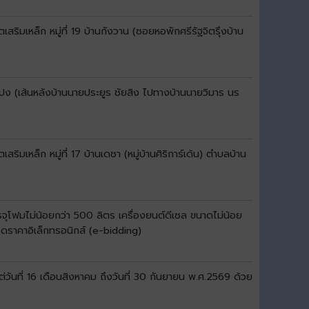
มเหล็ก หมู่ที่ 19 บ้านกังวาน (ซอยหอพักศรีรัฐจิตรุึงบ้าน
ปง (เส้นหลังบ้านนายประยูร ชัยสิง ไปทางบ้านนายวิมาร นร
เหล็ก หมู่ที่ 17 บ้านเดชา (หมู่บ้านศิริการ์เด้น) ตำบลบ้าน
จุโฟมไม่น้อยกว่า 500 ลิตร เครื่องยนต์ดีเซล ขนาดไม่น้อย
วดราคาอิเล็กทรอนิกส์ (e-bidding)
ันที่ 16 เดือนสิงหาคม ถึงวันที่ 30 กันยายน พ.ศ.2569 ด้วย