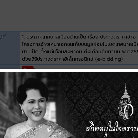
์ที่
1. ประกาศเทศบาลเมืองบ้านเป็ด เรื่อง ประกวดราคาจ้าง
โครงการจ้างเหมาเอกชนเก็บขนมูลฝอยในเขตเทศบาลเมื
บ้านเป็ด ตั้งแต่เดือนสิงหาคม ถึงเดือนกันยายน พ.ศ.2
ด้วยวิธีประกวดราคาอิเล็กทรอนิกส์ (e-bidding)
ะเภท
าด
7.7 MB
วน์โหลด