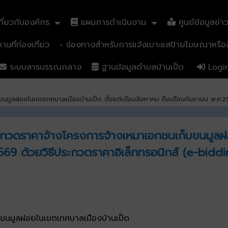
ี่ยวกับองค์กร
แผนการดำเนินงาน
ศูนย์ข้อมูลข่า
นที่ท่องเที่ยว
- ช่องทางสำหรับการแจ้งเบาะแสป้ายโฆษณาหรือสิ
ระบบสารบรรณกลาง
ฐานข้อมูลตำบลบ้านเป็ด
Logi
ขนมูลฝอยในเขตเทศบาลเมืองบ้านเป็ด ตั้งแต่เดือนสิงหาคม ถึงเดือนกันยายน พ.ศ.2
ระกวดราคาจ้างโครงการจ้างเหมาเอกชนเก็บขนมูลฝอ
69 ด้วยวิธีประกวดราคาอิเล็กทรอนิกส์ (e-biddi
็บขนมูลฝอยในเขตเทศบาลเมืองบ้านเป็ด