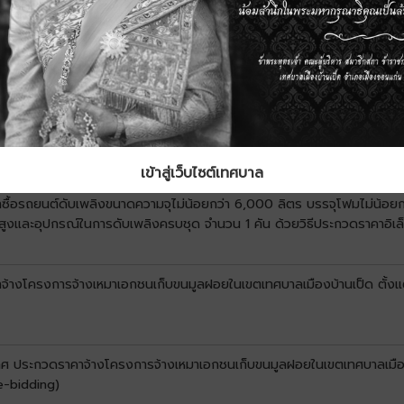
เข้าสู่เว็บไซต์เทศบาล
ซื้อรถยนต์ดับเพลิงขนาดความจุไม่น้อยกว่า 6,000 ลิตร บรรจุโฟมไม่น้อยก
นสูงและอุปกรณ์ในการดับเพลิงครบชุด จำนวน 1 คัน ด้วยวิธีประกวดราคาอิเล
จ้างโครงการจ้างเหมาเอกชนเก็บขนมูลฝอยในเขตเทศบาลเมืองบ้านเป็ด ตั้งแต่ว
าศ ประกวดราคาจ้างโครงการจ้างเหมาเอกชนเก็บขนมูลฝอยในเขตเทศบาลเมืองบ้าน
e-bidding)