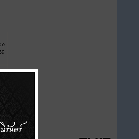
อง
569