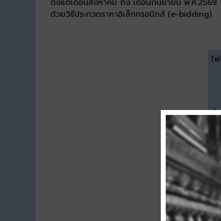
ตั้งแต่เดือนสิงหาคม ถึง เดือนกันยายน พ.ศ.2569
ด้วยวิธีประกวดราคาอิเล็กทรอนิกส์ (e-bidding)
ไฟล
ปร
ขน
ดา