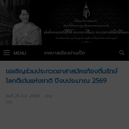
เทศบาลเมืองบ้านเป็ด
MENU
ขอเชิญร่วมประกวดอาสาสมัครท้องถิ่นรักษ์
โลกดีเด่นแห่งชาติ ปีงบประมาณ 2569
วันที่ 25 มิ.ย. 2569 อ่าน
175