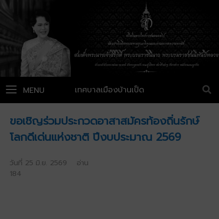
เทศบาลเมืองบ้านเป็ด
MENU
ขอเชิญร่วมประกวดอาสาสมัครท้องถิ่นรักษ์
โลกดีเด่นแห่งชาติ ปีงบประมาณ 2569
วันที่ 25 มิ.ย. 2569 อ่าน
184