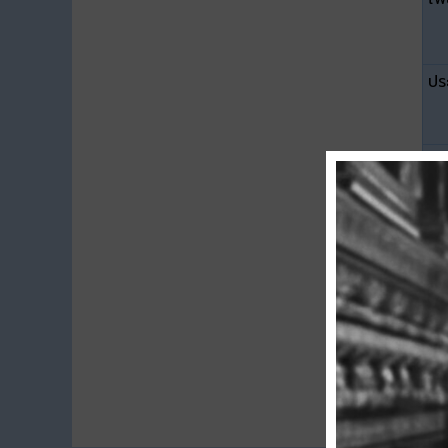
ปร
ขน
ดา