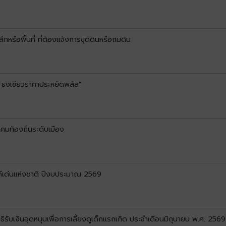
หรือพื้นที่ ที่ต้องแจ้งการขุดดินหรือถมดิน
 ธงเขียวราคาประหยัดพลัส"
คมท้องถิ่นระดับเมือง
ดีเด่นแห่งชาติ ปีงบประมาณ 2569
ทธิรับเงินอุดหนุนเพื่อการเลี้ยงดูเด็กแรกเกิด ประจำเดือนมิถุนายน พ.ศ. 2569