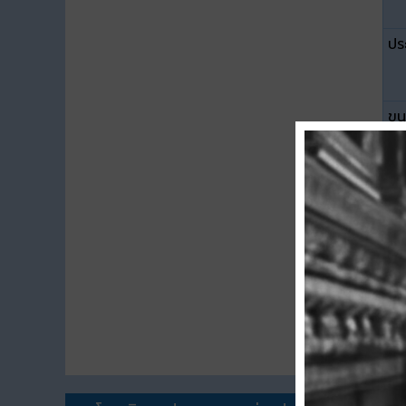
ปร
ขน
ดา