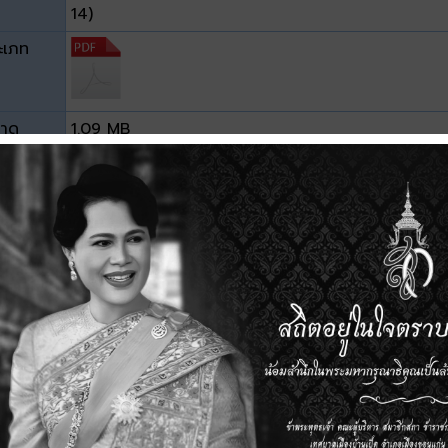
14)
ะเภท
าด
1.09 MB
วน์โหลด