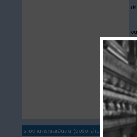
ปร
ขน
ดา
รายงานกระแสเงินสด (งบรับ-จ่าย)อื่นๆ