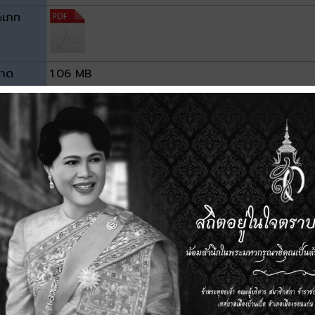
ะเภท
าด
1.06 MB
วน์โหลด