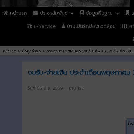
หน้าแรก
ประชาสัมพันธ์
ข้อมูลพื้นฐาน
เก
E-Service
บ้านเป็ดรักษ์สิ่งแวดล้อม
สถา
หน้าแรก
>
ข้อมูลล่าสุด
>
รายงานกระแสเงินสด (งบรับ-จ่าย)
>
งบรับ-จ่ายเงิ
งบรับ-จ่ายเงิน ประจำเดือนพฤษภาคม 
วันที่ 05 มิ.ย. 2569 อ่าน 157
ไฟล