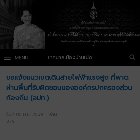
เทศบาลเมืองบ้านเป็ด
MENU
ขอแจ้งแนวเขตเดินสายไฟฟ้าแรงสูง ที่พาด
ผ่านพื้นที่รับผิดชอบขององค์กรปกครองส่วน
ท้องถิ่น (อปท.)
วันที่ 05 มิ.ย. 2569 อ่าน
279