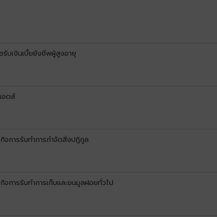
บเงินเบี้ยยังชีพผู้สูงอายุ
เอดส์
ิจการรับทำการกำจัดสิ่งปฎิกูล
กิจการรับทำการเก็บและขนมูลฝอยทั่วไป