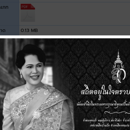
ะเภท
าด
0.13 MB
วน์โหลด