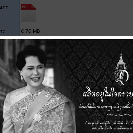
ะเภท
าด
0.76 MB
วน์โหลด