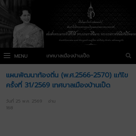
เทศบาลเมืองบ้านเป็ด
MENU
แผนพัฒนาท้องถิ่น (พ.ศ.2566-2570) แก้ไข
ครั้งที่ 31/2569 เทศบาลเมืองบ้านเป็ด
วันที่ 25 พ.ค. 2569 อ่าน
168