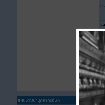
ปร
ขน
ดา
แผนพัฒนาบุคลากรอื่นๆ