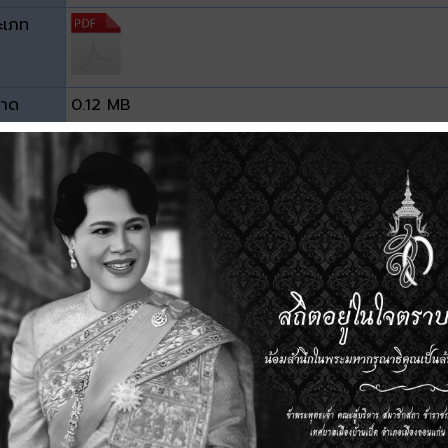
ะเภท
าด
0.12 MB
วน์โหลด