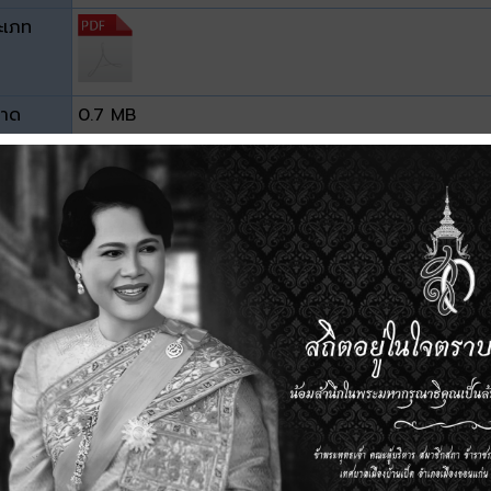
ะเภท
าด
0.7 MB
วน์โหลด