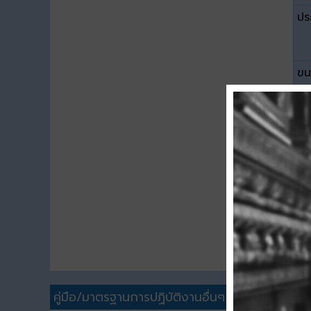
ปร
ขน
ดา
คู่มือ/มาตรฐานการปฏิบัติงานอื่นๆ