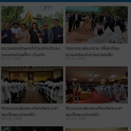
ตรวจสอบปัญหาน้ำท่วมขังบริเวณ
กรอกกระสอบทราย เพื่อเตรียม
ถนนสายบ้านเป็ด–บ้านทุ่ม
ความพร้อมในการช่วยเหลือ
03 ส.ค. 2569
30 ก.ค. 2569
ประชาชน
กิจกรรมเฉลิมพระเกียรติพระบาท
กิจกรรมเฉลิมพระเกียรติพระบาท
สมเด็จพระเจ้าอยู่หัว
สมเด็จพระเจ้าอยู่หัว
28 ก.ค. 2569
28 ก.ค. 2569