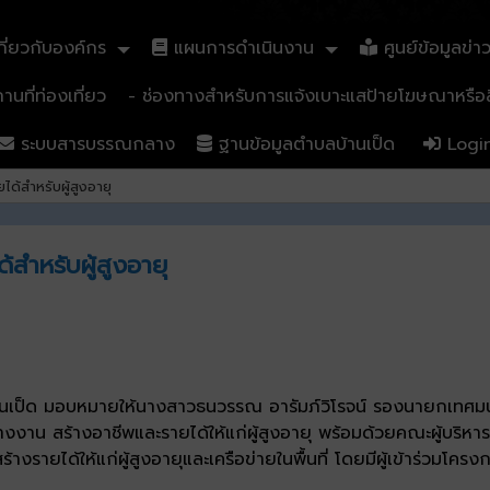
ี่ยวกับองค์กร
แผนการดำเนินงาน
ศูนย์ข้อมูลข่า
นที่ท่องเที่ยว
- ช่องทางสำหรับการแจ้งเบาะแสป้ายโฆษณาหรือสิ
ระบบสารบรรณกลาง
ฐานข้อมูลตำบลบ้านเป็ด
Logi
้สำหรับผู้สูงอายุ
สำหรับผู้สูงอายุ
เป็ด มอบหมายให้นางสาวธนวรรณ อารัมภ์วิโรจน์ รองนายกเทศมนตร
างงาน สร้างอาชีพและรายได้ให้แก่ผู้สูงอายุ พร้อมด้วยคณะผู้บริหา
งรายได้ให้แก่ผู้สูงอายุและเครือข่ายในพื้นที่ โดยมีผู้เข้าร่วมโ