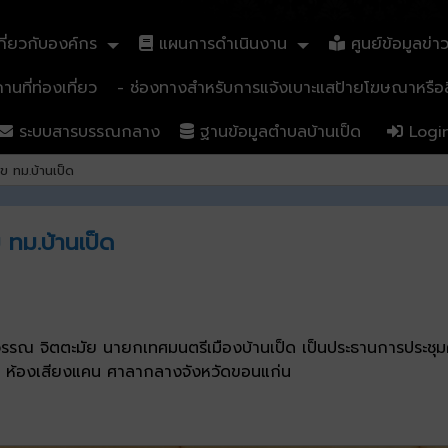
ี่ยวกับองค์กร
แผนการดำเนินงาน
ศูนย์ข้อมูลข่า
นที่ท่องเที่ยว
- ช่องทางสำหรับการแจ้งเบาะแสป้ายโฆษณาหรือสิ
ระบบสารบรรณกลาง
ฐานข้อมูลตำบลบ้านเป็ด
Logi
 ทม.บ้านเป็ด
ทม.บ้านเป็ด
ยวรรณ จิตตะมัย นายกเทศมนตรีเมืองบ้านเป็ด เป็นประธานการปร
9 ณ ห้องเสียงแคน ศาลากลางจังหวัดขอนแก่น