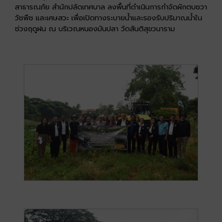
สาธารณภัย สำนักปลัดเทศบาล ลงพื้นที่ดำเนินการกำจัดผักตบชวา
วัชพืช และเศษสวะ เพื่อเปิดทางระบายน้ำและรองรับปริมาณน้ำใน
ช่วงฤดูฝน ณ บริเวณหนองมันปลา วัดสันติสุขวนาราม