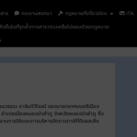
วสาร
กระดานสนทนา
กฏหมายที่เกี่ยวข้อง
ITA
่งอื่นใดที่รุกล้ำทางสาธารณะหรือไม่ชอบด้วยกฎหมาย
n
ธนวรรณ อารัมภ์วิโรจน์ รองนายกเทศมนตรีเมือง
ำเภอเมืองหนองบัวลำภู จังหวัดหนองบัวลำภู ซึ่ง
นการใช้ระบบการบริหารจัดการภาษีที่ดินและสิ่ง