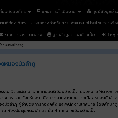
ี่ยวกับองค์กร
แผนการดำเนินงาน
ศูนย์ข้อมูลข่า
นที่ท่องเที่ยว
- ช่องทางสำหรับการแจ้งเบาะแสป้ายโฆษณาหรือสิ
ระบบสารบรรณกลาง
ฐานข้อมูลตำบลบ้านเป็ด
Logi
ืองหนองบัวลำภู
องหนองบัวลำภู
ยวรรณ จิตตะมัย นายกเทศมนตรีเมืองบ้านเป็ด มอบหมายให้นางสาว
นราชการ ร่วมต้อนรับคณะศึกษาดูงานจากเทศบาลเมืองหนองบัวลำภู อ
องบัวลำภู ผู้อำนวยการกองคลัง และพนักงานเทศบาล โดยศึกษาดูงา
ณ ห้องประชุมหนองโคตร ชั้น 4 เทศบาลเมืองบ้านเป็ด