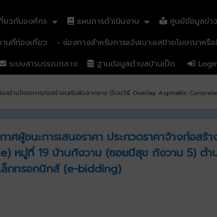
ี่ยวกับองค์กร
แผนการดำเนินงาน
ศูนย์ข้อมูลข่า
นที่ท่องเที่ยว
- ช่องทางสำหรับการแจ้งเบาะแสป้ายโฆษณาหรือสิ
ระบบสารบรรณกลาง
ฐานข้อมูลตำบลบ้านเป็ด
Logi
่อสร้างโครงการก่อสร้างเสริมผิวลาดยาง (โดยวิธี Overlay Asphaltic Concrete) 
ระกาศผู้ชนะการเสนอราคา ประกวดราคาจ้างก่อสร้
) หมู่ที่ 19 บ้านกังวาน (ซอยมีสุข กังวาน 5) ต
เล็กทรอกนิกส์ (e-bidding)