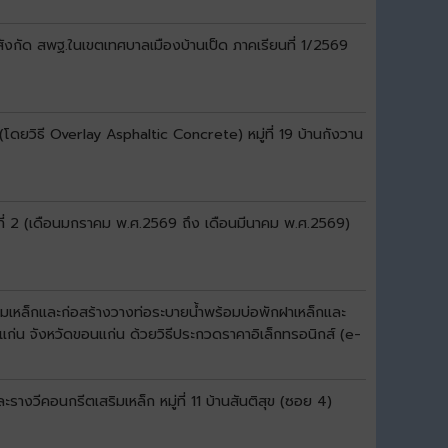
สังกัด สพฐ.ในเขตเทศบาลเมืองบ้านเป็ด ภาคเรียนที่ 1/2569
ดยวิธี Overlay Asphaltic Concrete) หมู่ที่ 19 บ้านกังวาน
ที่ 2 (เดือนมกราคม พ.ศ.2569 ถึง เดือนมีนาคม พ.ศ.2569)
มเหล็กและก่อสร้างวางท่อระบายน้ำพร้อมบ่อพักฝาเหล็กและ
แก่น จังหวัดขอนแก่น ด้วยวิธีประกวดราคาอิเล็กทรอนิกส์ (e-
งวีคอนกรีตเสริมเหล็ก หมู่ที่ 11 บ้านสันติสุข (ซอย 4)