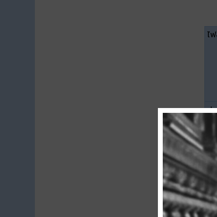
ไฟล
ปร
ขน
ดา