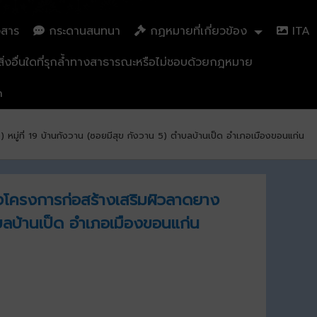
วสาร
กระดานสนทนา
กฏหมายที่เกี่ยวข้อง
ITA
่งอื่นใดที่รุกล้ำทางสาธารณะหรือไม่ชอบด้วยกฎหมาย
n
หมู่ที่ 19 บ้านกังวาน (ซอยมีสุข กังวาน 5) ตำบลบ้านเป็ด อำเภอเมืองขอนแก่น
างโครงการก่อสร้างเสริมผิวลาดยาง
ำบลบ้านเป็ด อำเภอเมืองขอนแก่น