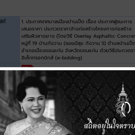
์ที่
1. ประกาศเทศบาลเมืองบ้านเป็ด เรื่อง ประกาศผู้ชนะการ
เสนอราคา ประกวดราคาจ้างก่อสร้างโครงการก่อสร้าง
เสริมผิวลาดยาง (โดยวิธี Overlay Asphaltic Concre
หมู่ที่ 19 บ้านกังวาน (ซอยมีสุข กังวาน 5) ตำบลบ้านเป็
อำเภอเมืองขอนแก่น จังหวัดขอนแก่น ด้วยวิธีประกวดร
อิเล็กทรอกนิกส์ (e-bidding)
ะเภท
าด
0.15 MB
วน์โหลด