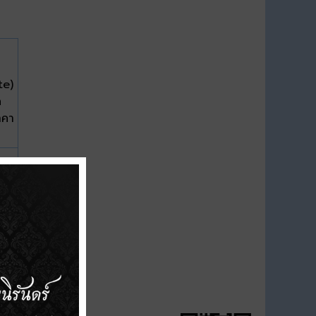
te)
ด
าคา