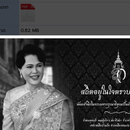
ะเภท
าด
0.82 MB
วน์โหลด